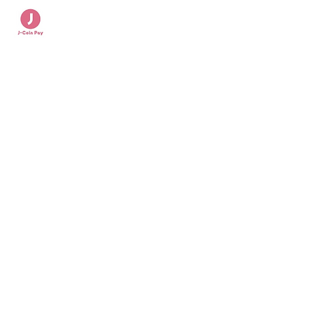
ます
一覧
​＞仏壇
＞家具調仏壇（上置）
＞家具調仏壇（台付）
＞唐木仏壇（上置）
＞唐木仏壇
＞金仏壇
＞ペット仏壇・仏具
＞仏具
＞位牌
＞線香（家庭用）