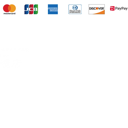
田岡仏壇店は、カード決済・バーコード決済対応してい
＞田岡仏壇店について
＞商品
＞経営理念
＞代表メッセージ
＞田岡仏壇の歴史
＞会社概要
藤井259-2
＞仏事よろず相談
​＞墓じまい
＞仏壇（仏具）の処分
曜日）
＞墓石の修理・クリーニング
＞墓の移転
​＞墓石・お墓について