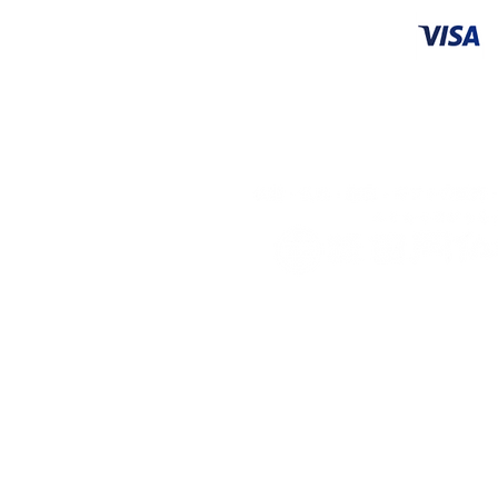
​
〒703-8213 岡山県岡山市東区
TEL 086-279-1813
FAX 086-279-8110
営業時間 9：00〜18：00
定休日：毎週月曜日
（月曜日が祝日の場合は火