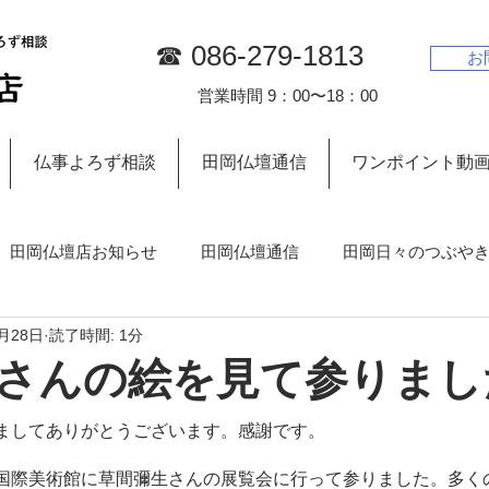
☎︎ 086-279-1813
お
営業時間 9：00〜18：00
仏事よろず相談
田岡仏壇通信
ワンポイント動
田岡仏壇店お知らせ
田岡仏壇通信
田岡日々のつぶや
3月28日
読了時間: 1分
お墓について
さんの絵を見て参りまし
ましてありがとうございます。感謝です。
国際美術館に草間彌生さんの展覧会に行って参りました。多く