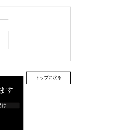
ワホーム中国 岡山支店
らご依頼いただき終活セ
ー
トップに戻る
ます
登録