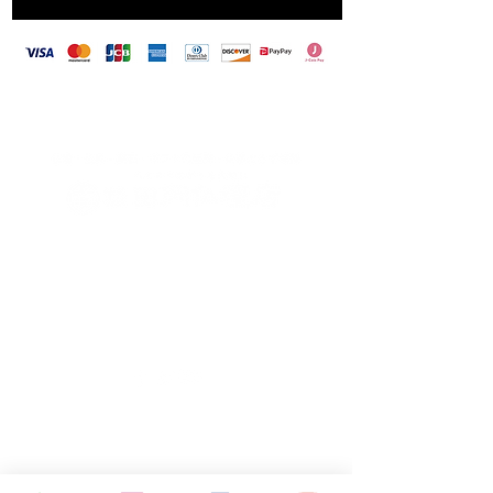
​田岡仏壇店は、カード決済・バーコード決済対
応しています
〒703-8213 岡山県岡山市東区藤井259-2
TEL
086-279-1813
FAX
086-279-8110
営業時間 9：00〜18：00
定休日：毎週月曜日
（月曜日が祝日の場合は火曜日）
＞田岡仏壇店について
＞経営理念
＞代表メッセージ