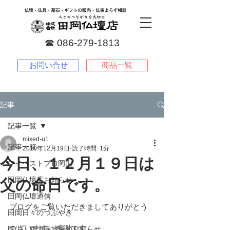
☎︎
086-279-1813
お問い合せ
商品一覧
記事
記事一覧
mixed-u1
記事一覧
2010年12月19日
読了時間: 1分
今日、１２月１９日は
マイベストプロ岡山
田岡仏壇店お知らせ
父の命日です。
田岡仏壇通信
ブログをご覧いただきましてありがとう
田岡日々のつぶやき
ございます。感謝です。
岡山・西大寺地域のお知らせ