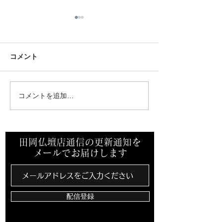
コメント
コメントを追加…
先祖墓を建立させていた
ミサワホーム中
だきました。
支店様からご依
き終活セミナー
田岡仏壇店通信の更新通知を
メールでお届けします
配信登録