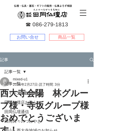
☎︎
086-279-1813
お問い合せ
商品一覧
記事
記事一覧
mixed-u1
記事一覧
2016年2月27日
読了時間: 3分
西大寺会陽 林グルー
マイベストプロ岡山
田岡仏壇店お知らせ
プ様・寺坂グループ様
田岡仏壇通信
おめでとうございま
田岡日々のつぶやき
す！
岡山・西大寺地域のお知らせ