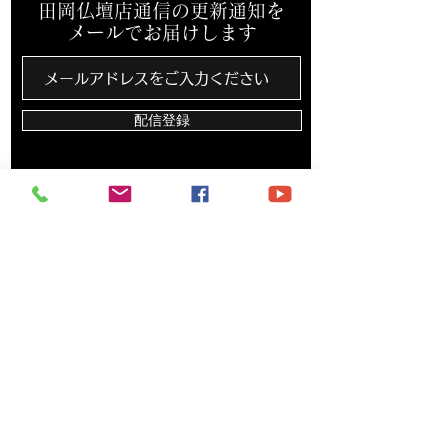
田岡仏壇店通信の更新通知を
メールでお届けします
配信登録
​田岡仏壇店は、カード決済・バーコード決済対
応しています
〒703-8213 岡山県岡山市東区藤井259-2
TEL
086-279-1813
FAX
086-279-8110
営業時間 9：00〜18：00