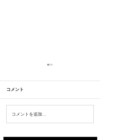
コメント
コメントを追加…
先祖墓を建立させていた
ミサワホーム中
だきました。
支店様からご依
き終活セミナー