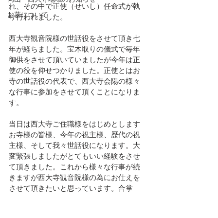
れ、その中で正使（せいし）任命式が執
お墓について
り行われました。
西大寺観音院様の世話役をさせて頂き七
年が経ちました。宝木取りの儀式で毎年
御供をさせて頂いていましたが今年は正
使の役を仰せつかりました。正使とはお
寺の世話役の代表で、西大寺会陽の様々
な行事に参加をさせて頂くことになりま
す。
当日は西大寺ご住職様をはじめとします
お寺様の皆様、今年の祝主様、歴代の祝
主様、そして我々世話役になります。大
変緊張しましたがとてもいい経験をさせ
て頂きました。これから様々な行事が続
きますが西大寺観音院様の為にお仕えを
させて頂きたいと思っています。合掌