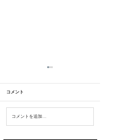
コメント
コメントを追加…
先祖墓を建立させていた
ミサワホーム中
だきました。
支店様からご依
き終活セミナー