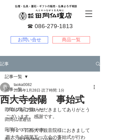
☎︎
086-279-1813
お問い合せ
商品一覧
記事
記事一覧
taoka0082
記事一覧
2025年1月28日
読了時間: 1分
西大寺会陽 事始式
マイベストプロ岡山
田岡仏壇店お知らせ
ブログをご覧いただきましてありがとう
ございます。感謝です。
田岡仏壇通信
田岡日々のつぶやき
１月２７日西大寺観音院様におきまして
西大寺会陽第五一六会の事始式が行わ
岡山・西大寺地域のお知らせ