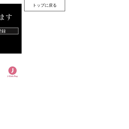
景子さんです。 八木景子さ
トップに戻る
現在、映画、ドラマ、テレビ
ーシャル等様々なところで活
ます
登録
ます
一覧
​＞仏壇
＞家具調仏壇（上置）