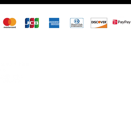
田岡仏壇店は、カード決済・バーコード決済対応してい
＞田岡仏壇店について
＞商品
＞経営理念
＞代表メッセージ
＞田岡仏壇の歴史
＞会社概要
藤井259-2
＞仏事よろず相談
​＞墓じまい
＞仏壇（仏具）の処分
曜日）
＞墓石の修理・クリーニング