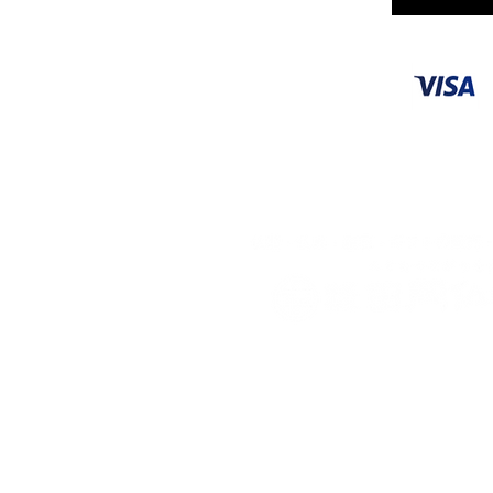
​
〒703-8213 岡山県岡山市東区
TEL 086-279-1813
FAX 086-279-8110
営業時間 9：00〜18：00
定休日：毎週月曜日
（月曜日が祝日の場合は火