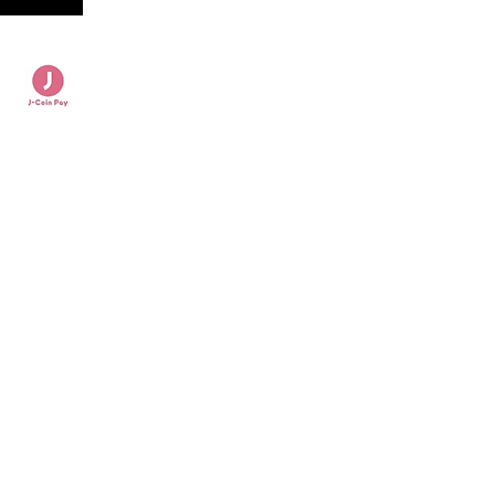
ます
一覧
​＞仏壇
＞家具調仏壇（上置）
＞家具調仏壇（台付）
＞唐木仏壇（上置）
＞唐木仏壇
＞金仏壇
＞ペット仏壇・仏具
＞仏具