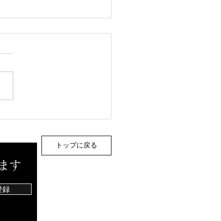
ワホーム中国 岡山支店
らご依頼いただき終活セ
ー
トップに戻る
ます
登録