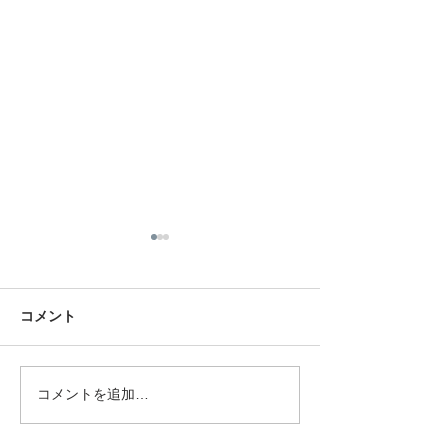
コメント
田岡家の今年のお盆
コメントを追加…
岡山南ロータリ
の幹事【最終例