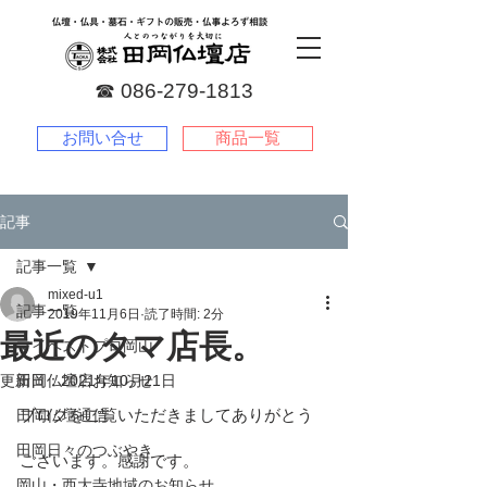
☎︎
086-279-1813
お問い合せ
商品一覧
記事
記事一覧
mixed-u1
記事一覧
2019年11月6日
読了時間: 2分
最近のタマ店長。
マイベストプロ岡山
更新日：
田岡仏壇店お知らせ
2021年10月21日
ブログをご覧いただきましてありがとう
田岡仏壇通信
田岡日々のつぶやき
ございます。感謝です。
岡山・西大寺地域のお知らせ