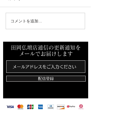
田岡家の今年のお盆
コメントを追加…
岡山南ロータリ
の幹事【最終例
田岡仏壇店通信の更新通知を
メールでお届けします
配信登録
​田岡仏壇店は、カード決済・バーコード決済対
応しています