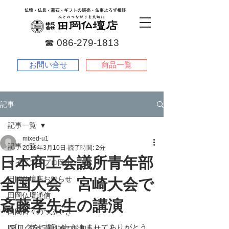
☎︎
086-279-1813
お問い合せ
商品一覧
記事
記事一覧
mixed-u1
記事一覧
2019年3月10日
読了時間: 2分
日本商工会議所青年部
マイベストプロ岡山
田岡仏壇店お知らせ
全国大会 宮崎大会で
田岡仏壇通信
斎藤孝先生の講演
田岡日々のつぶやき
ブログをご覧いただきましてありがとう
岡山・西大寺地域のお知らせ