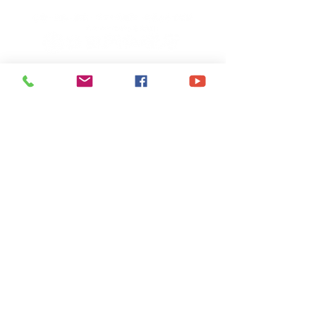
〒703-8213 岡山県岡山市東区藤井259-2
TEL
086-279-1813
FAX
086-279-8110
営業時間 9：00〜18：00
定休日：毎週月曜日
（月曜日が祝日の場合は火曜日）
＞田岡仏壇店について
＞経営理念
＞代表メッセージ
＞田岡仏壇の歴史
＞会社概要
＞仏事よろず相談
​＞墓じまい