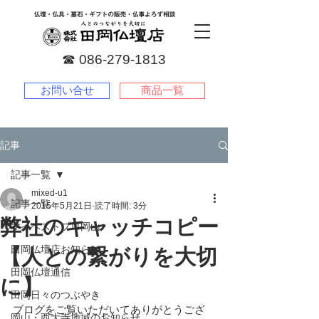
☎︎
086-279-1813
お問い合せ
商品一覧
記事
記事一覧
mixed-u1
記事一覧
2015年5月21日
読了時間: 3分
弊社のキャッチコピー
マイベストプロ岡山
田岡仏壇店お知らせ
【人との繋がりを大切
田岡仏壇通信
に】
田岡日々のつぶやき
ブログをご覧いただいてありがとうござ
岡山・西大寺地域のお知らせ