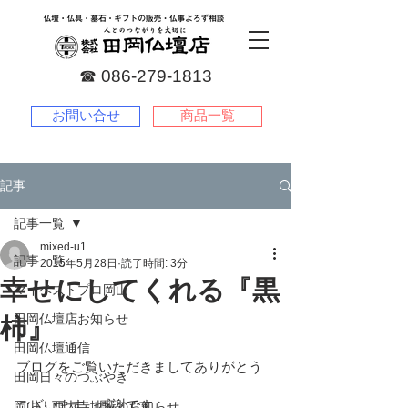
☎︎
086-279-1813
お問い合せ
商品一覧
記事
記事一覧
mixed-u1
記事一覧
2015年5月28日
読了時間: 3分
幸せにしてくれる『黒
マイベストプロ岡山
田岡仏壇店お知らせ
柿』
田岡仏壇通信
ブログをご覧いただきましてありがとう
田岡日々のつぶやき
ございます。感謝です。
岡山・西大寺地域のお知らせ