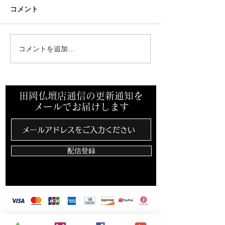
コメント
コメントを追加…
先祖墓を建立させていた
ミサワホーム中
だきました。
支店様からご依
き終活セミナー
田岡仏壇店通信の更新通知を
メールでお届けします
配信登録
​田岡仏壇店は、カード決済・バーコード決済対
応しています