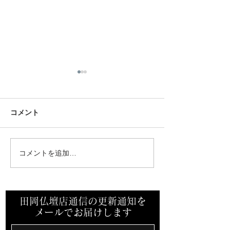
お盆休みのご案内
ブログをご覧いただきまして
ありがとうございます。感謝
コメント
です。 お盆休みを以下の通り
臨時休業のご案
とらさせて頂きます。 ８月
15日午後から８月１８日 ８
コメントを追加…
月１９日（火）から通常営業
をさせて頂きます。よろしく
お願いいたします。
田岡仏壇店通信の更新通知を
メールでお届けします