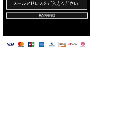
配信登録
​田岡仏壇店は、カード決済・バーコード決済対
応しています
〒703-8213 岡山県岡山市東区藤井259-2
TEL
086-279-1813
FAX
086-279-8110
営業時間 9：00〜18：00
定休日：毎週月曜日
（月曜日が祝日の場合は火曜日）