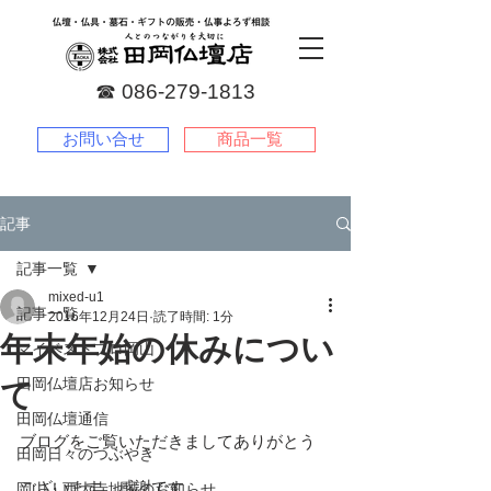
☎︎
086-279-1813
お問い合せ
商品一覧
記事
記事一覧
mixed-u1
記事一覧
2016年12月24日
読了時間: 1分
年末年始の休みについ
マイベストプロ岡山
田岡仏壇店お知らせ
て
田岡仏壇通信
ブログをご覧いただきましてありがとう
田岡日々のつぶやき
ございます。感謝です。
岡山・西大寺地域のお知らせ