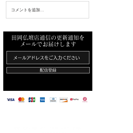
コメントを追加…
先祖墓を建立させていた
ミサワホーム中
だきました。
支店様からご依
き終活セミナー
田岡仏壇店通信の更新通知を
メールでお届けします
配信登録
​田岡仏壇店は、カード決済・バーコード決済対
応しています