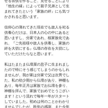
せる習慣を作ること、見せることにより
『他生の縁』によって親子兄弟として生
まれてきたという『家族の絆』にも気づ
かされると思います。
信仰心の薄れてきた現在でも故人を祀る
供養心だけは、日本人の心の中にあると
思いますし、分家であれ、核家族化であ
れ、『ご先祖様や故人を供養し、家族の
絆を大切にする』仏壇の存在を大切にし
ていただけたらなと思います。
私はたまたま仏壇屋の息子に生まれまし
たので特にそう感じてしまうのかもしれ
ませんが、我が家は分家で父は次男でし
た。私の幼少期から仏壇があり、神棚も
あり、毎年正月は家族でお仏壇を参り、
神棚を拝んで、家族でおめでとうござい
ます！という流れで毎年一年がスタート
していました。初めは何のことかわかり
ませんでしたが、昨年の感謝、また今年