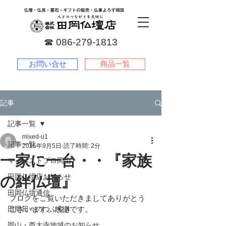
☎︎
086-279-1813
お問い合せ
商品一覧
記事
記事一覧
mixed-u1
記事一覧
2015年9月5日
読了時間: 2分
一家に一台・・『家族
マイベストプロ岡山
田岡仏壇店お知らせ
の絆仏壇』
田岡仏壇通信
ブログをご覧いただきましてありがとう
田岡日々のつぶやき
ございます。感謝です。
岡山・西大寺地域のお知らせ