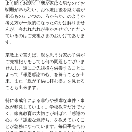
よく聞くお話で『我が家は次男なのでお
お墓について
仏壇がいらない、お仏壇は後を継ぐ者が
祀るもの』いつのころからかこのようか
考え方が一般的になったのかは解りませ
んが、今われわれが生かさせていただい
ているのはご先祖さまのおかげでありま
す。
宗教上で言えば、親を思う分家の子供が
ご先祖祀りをしても何の問題もございま
せんし、逆にご先祖様を供養することに
よって『報恩感謝の心』を養うことが出
来、また『親が子供に拝む姿』を見せる
ことも出来ます。
特に未成年による非行や残虐な事件・事
故が頻発しています。学校教育だけでな
く、家庭教育の大切さが叫ばれ『感謝の
心』や『謙虚な気持ち』を教えていくこ
とが急務になっています。毎日手を合わ