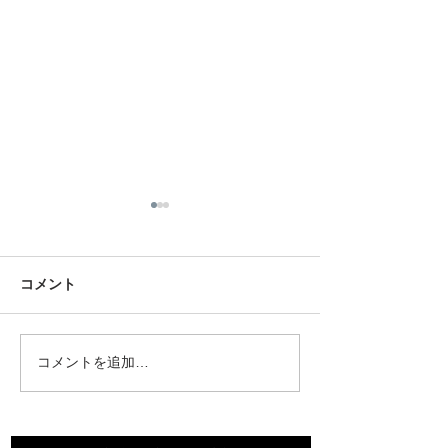
コメント
田岡家の今年のお盆
コメントを追加…
岡山南ロータリ
の幹事【最終例