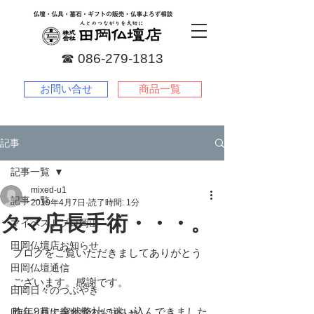
☎︎
086-279-1813
お問い合せ
商品一覧
記事
記事一覧
mixed-u1
記事一覧
2019年4月7日
読了時間: 1分
タマ店長手術・・・。
マイベストプロ岡山
田岡仏壇店お知らせ
ブログをご覧いただきましてありがとう
田岡仏壇通信
ございます。感謝です。
田岡日々のつぶやき
昨年9月に突然弊社に迷い込んできました
岡山・西大寺地域のお知らせ