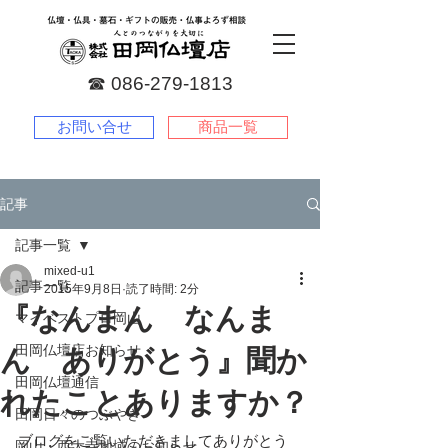
☎︎
086-279-1813
お問い合せ
商品一覧
記事
記事一覧
mixed-u1
記事一覧
2015年9月8日
読了時間: 2分
『なんまん なんま
マイベストプロ岡山
田岡仏壇店お知らせ
ん ありがとう』聞か
田岡仏壇通信
れたことありますか？
田岡日々のつぶやき
ブログをご覧いただきましてありがとう
岡山・西大寺地域のお知らせ