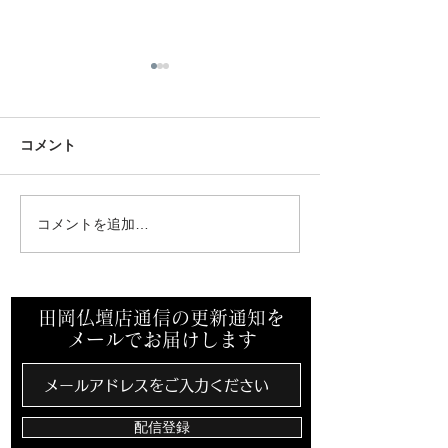
コメント
コメントを追加…
先祖墓を建立させていた
ミサワホーム中
だきました。
支店様からご依
き終活セミナー
田岡仏壇店通信の更新通知を
メールでお届けします
配信登録