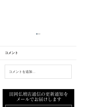
お盆休みのご案内
ブログをご覧いただきまして
ありがとうございます。感謝
コメント
です。 お盆休みを以下の通り
臨時休業のご案
とらさせて頂きます。 ８月
15日午後から８月１８日 ８
コメントを追加…
月１９日（火）から通常営業
をさせて頂きます。よろしく
お願いいたします。
田岡仏壇店通信の更新通知を
メールでお届けします