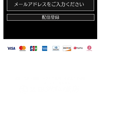
配信登録
​田岡仏壇店は、カード決済・バーコード決済対
応しています
〒703-8213 岡山県岡山市東区藤井259-2
TEL
086-279-1813
FAX
086-279-8110
営業時間 9：00〜18：00
定休日：毎週月曜日
（月曜日が祝日の場合は火曜日）