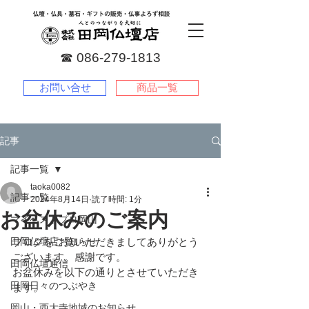
☎︎
086-279-1813
お問い合せ
商品一覧
記事
記事一覧
taoka0082
記事一覧
2024年8月14日
読了時間: 1分
お盆休みのご案内
マイベストプロ岡山
田岡仏壇店お知らせ
ブログをご覧いただきましてありがとう
ございます。感謝です。
田岡仏壇通信
お盆休みを以下の通りとさせていただき
田岡日々のつぶやき
ます。
岡山・西大寺地域のお知らせ